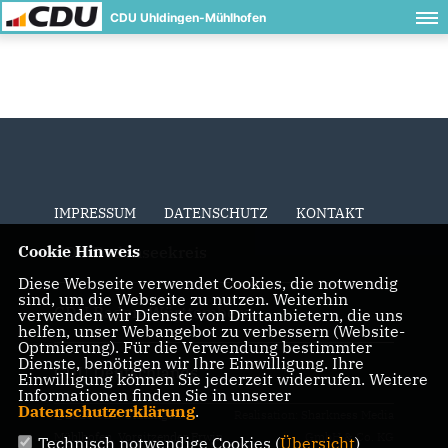
CDU Uhldingen-Mühlhofen
IMPRESSUM
DATENSCHUTZ
KONTAKT
Cookie Hinweis
CDU Bodenseekreis
Diese Webseite verwendet Cookies, die notwendig
sind, um die Webseite zu nutzen. Weiterhin
CDU Baden-Württemberg
verwenden wir Dienste von Drittanbietern, die uns
helfen, unser Webangebot zu verbessern (Website-
Optmierung). Für die Verwendung bestimmter
Dienste, benötigen wir Ihre Einwilligung. Ihre
CDU Deutschlands
Einwilligung können Sie jederzeit widerrufen. Weitere
Informationen finden Sie in unserer
Datenschutzerklärung
.
@2026 CDU Uhldingen-
Realisation: Sharkness Media
Mühlhofen, Vorsitzender Erwin
GmbH & Co. KG
Technisch notwendige Cookies (
Übersicht
)