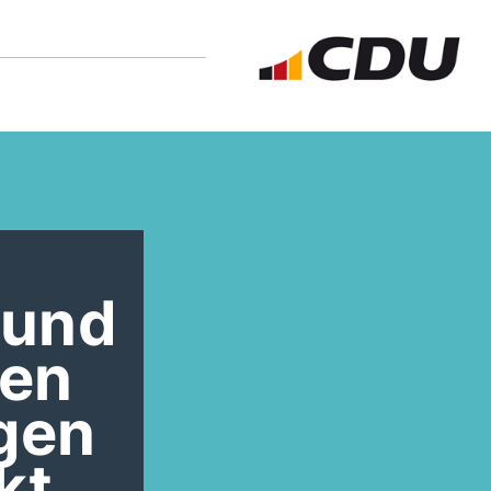
 und
ben
ngen
kt