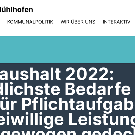
ühlhofen
KOMMUNALPOLITIK
WIR ÜBER UNS
INTERAKTIV
ushalt 2022:
dlichste Bedarfe
ür Pflichtaufga
eiwillige Leistu
sgewogen gedec