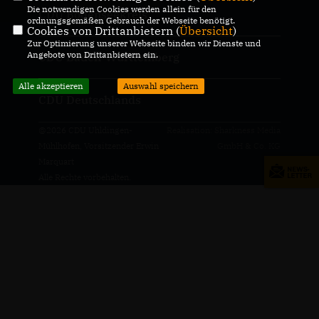
Die notwendigen Cookies werden allein für den
CDU Bodenseekreis
ordnungsgemäßen Gebrauch der Webseite benötigt.
Cookies von Drittanbietern (
Übersicht
)
Zur Optimierung unserer Webseite binden wir Dienste und
Angebote von Drittanbietern ein.
CDU Baden-Württemberg
Alle akzeptieren
Auswahl speichern
CDU Deutschlands
@2026 CDU Uhldingen-
Realisation: Sharkness Media
Mühlhofen, Vorsitzender Erwin
GmbH & Co. KG
Marquart
Alle Rechte vorbehalten.