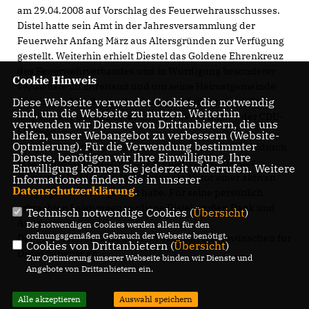
am 29.04.2008 auf Vorschlag des Feuerwehrausschusses.
Distel hatte sein Amt in der Jahresversammlung der
Feuerwehr Anfang März aus Altersgründen zur Verfügung
gestellt. Weiterhin erhielt Diestel das Goldene Ehrenkreuz
des Feuerwehrverbandes und in Würdigung besonderer
Cookie Hinweis
Verdienste im Ehrenamt und um seine Heimatgemeinde
Uhldingen-Mühlhofen die Bürgermedaille in Gold. Er ist
Diese Webseite verwendet Cookies, die notwendig
sind, um die Webseite zu nutzen. Weiterhin
langjähriger Gemeinderat und seit 1999 Mitglied der CDU-
verwenden wir Dienste von Drittanbietern, die uns
Fraktion.
helfen, unser Webangebot zu verbessern (Website-
Optmierung). Für die Verwendung bestimmter
Bürgermeister Edgar Lamm betonte, dass sich Distel durch
Dienste, benötigen wir Ihre Einwilligung. Ihre
sein großes vorbildliches Engagement im Dienst der
Einwilligung können Sie jederzeit widerrufen. Weitere
Gemeinde Uhldingen-Mühlhofen als Motor einer aktiven
Informationen finden Sie in unserer
Datenschutzerklärung
.
Bürgergesellschaft gezeigt habe. Für seine persönlich
erbrachten Leistungen verdiene Distel großen Dank und
Technisch notwendige Cookies (
Übersicht
)
Anerkennung.
Die notwendigen Cookies werden allein für den
ordnungsgemäßen Gebrauch der Webseite benötigt.
Der CDU-Ortsvorstand schließt sich den Glückwünschen für
Cookies von Drittanbietern (
Übersicht
)
Distel dankbar an.
Zur Optimierung unserer Webseite binden wir Dienste und
Angebote von Drittanbietern ein.
Alle akzeptieren
Auswahl speichern